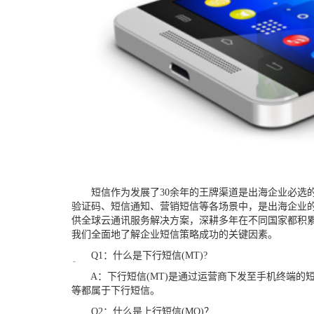
短信作为发展了
30余年的王牌渠道是出海企业必选
验证码、短信通知、营销短信
等各
场景
中，是出海企业
供全球云通讯服务
解决方案
，
深耕多年在
不同国家都积
我们
全面地了解企业短信策略成功的关键因素。
Q
1：什么是下行短信(MT)?
A：
下行短信
(MT)
是
通过运营商下发至手机终端的
等
都
属于
下行短信。
Q
2：什么是上行短信(MO)
？