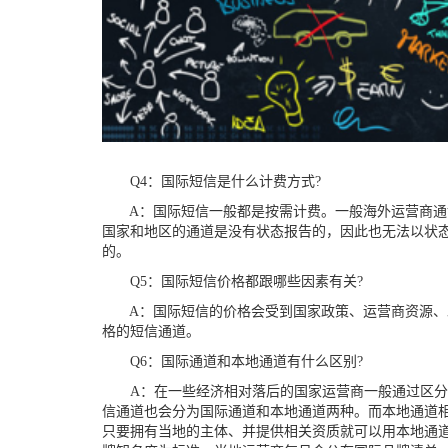
Q4
：国际短信是什么计费方式
?
A：
国际短信
一般都
是按需计费。
一般
海外运营商通
国家和
地区
的
通道
是
没有状态报告
的
，因此
也
无法以状
的。
Q5
：国际短信价格
都
跟哪些因素有关
?
A：
国际短信的价格会受
到
国家政策、运营商资源、
格的
短信
通道。
Q6
：国际通道和本地通道有什么区别
?
A：
在一些经济相对落后的国家运营商
一般
通过区分
信通道也会分为
国际通道和本地通道
两种
。
而
本地通道
只要
拥有当地的主体、
并
提供相关资质就可以用本地通