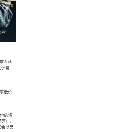
至有些
来计费
求低价
地的短
亚
等
）
，
家
会以品