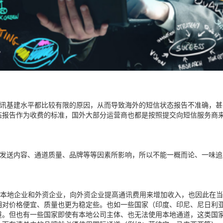
讯基建水平
都比较
有限
的原因
，
从而
导致海外的短信状态报告不准确
，
甚
态报告作为收费
的
标准，
国外
大部分运营商也都是按照提交向短信服务商
发送内容、通道质量、品牌
等等
因素
所
影响，
所以
不能一概而论
、
一味追
本地企业和外资企业，向外资企业提高通讯费用来增加收入，
也
因此
在当
相对价格便宜
、
质量也更为稳定些。
也如
一些国家
（
印度、印尼、尼日利
道。但也有一些国家即使有本地公司主体
、
也无法使用本地通道，
这类国