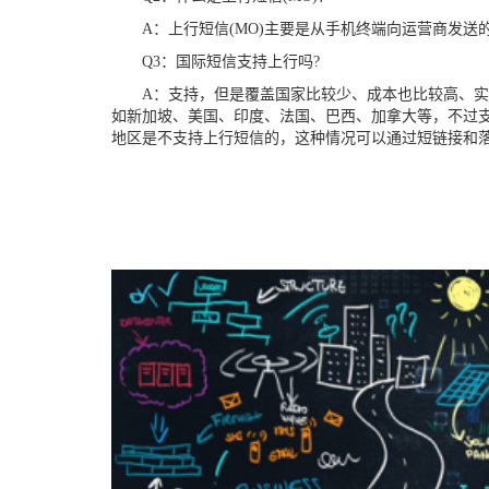
A：
上行短信
(MO)
主要是
从手机终端向运营商发送
Q3
：国际短信支持上行吗
?
A：
支持
，
但是覆盖国家
比较
少、成本
也比较
高、实
如新加坡、美国、印度、法国、巴西、加拿大等，
不过
地区是
不支持上行短信
的
，这种情况可以通过短链接
和