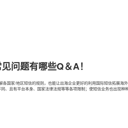
社交APP
短信资讯
国际贸易
关于我们
国际物流
常见问题
跨境电商
公司动态
海外服务
游戏出海
API帮助中
国际金融
跨国企业
常见问题有哪些Q＆A！
解各国家/地区短信的规则，也能让出海企业更好的利用国际短信拓展海
不同、且有平台本身、国家法律法规
等等
各项限制
；
使短信业务也出现种